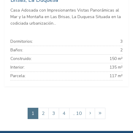
Casa Adosada con Impresionantes Vistas Panorámicas al
Mar y la Montaña en Las Brisas, La Duquesa Situada en la
codiciada urbanización...
Dormitorios:
3
Baños:
2
Construido:
150 m²
Interior:
135 m²
Parcela:
117 m²
1
2
3
4
.. 10