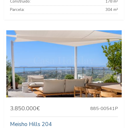
Construido:
178 m²
Parcela:
304 m²
3.850.000€
885-00541P
Meisho Hills 204