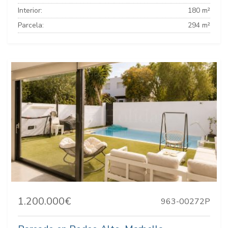
Interior:
180 m²
Parcela:
294 m²
1.200.000€
963-00272P