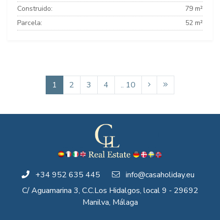
Construido:
79 m²
Parcela:
52 m²
1
2
3
4
.. 10
+34 952 635 445
info@casaholiday.eu
C/ Aguamarina 3, C.C.Los Hidalgos, local 9 - 29692
Manilva, Málaga