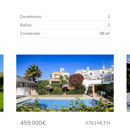
Dormitorios:
2
Baños:
2
Construido:
98 m²
459.000€
5761MLTH