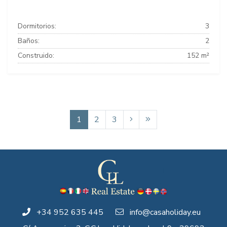
Dormitorios:
3
Baños:
2
Construido:
152 m²
1
2
3
+34 952 635 445
info@casaholiday.eu