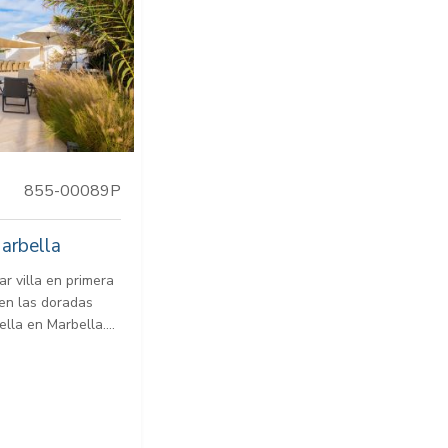
855-00089P
arbella
r villa en primera
 en las doradas
lla en Marbella....