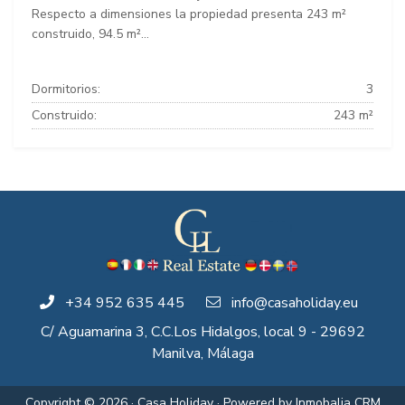
Respecto a dimensiones la propiedad presenta 243 m²
construido, 94.5 m²...
Dormitorios:
3
Construido:
243 m²
+34 952 635 445
info@casaholiday.eu
C/ Aguamarina 3, C.C.Los Hidalgos, local 9 - 29692
Manilva, Málaga
Copyright © 2026 · Casa Holiday · Powered by
Inmobalia CRM