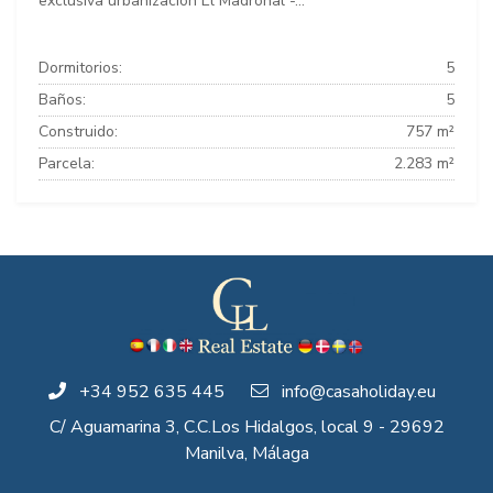
exclusiva urbanización El Madroñal -...
Dormitorios:
5
Baños:
5
Construido:
757 m²
Parcela:
2.283 m²
+34 952 635 445
info@casaholiday.eu
C/ Aguamarina 3, C.C.Los Hidalgos, local 9 - 29692
Manilva, Málaga