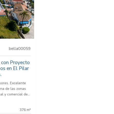
bella00059
 con Proyecto
os en El Pilar
.
sores. Excelente
una de las zonas
l y comercial de...
376 m²