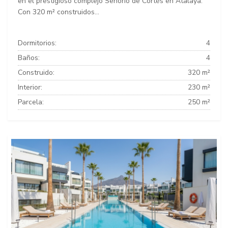
en el prestigioso complejo Señorío de Cortés en Atalaya.
Con 320 m² construidos...
Dormitorios:
4
Baños:
4
Construido:
320 m²
Interior:
230 m²
Parcela:
250 m²