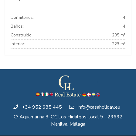
Dormitorios:
4
Baños:
4
Construido:
295 m²
Interior:
223 m²
+34 952 635 445
info@casaholiday.eu
C/ Aguamarina 3, C.C.Los Hidalgos, local 9 - 29692
Manilva, Málaga