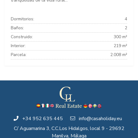
tranquilidad de la vida rural...
Dormitorios:
4
Baños:
2
Construido:
300 m²
Interior:
219 m²
Parcela:
2.008 m²
+34 952 635 445
info@casaholiday.eu
C/ Aguamarina 3, C.C.Los Hidalgos, local 9 - 29692
Manilva, Málaga