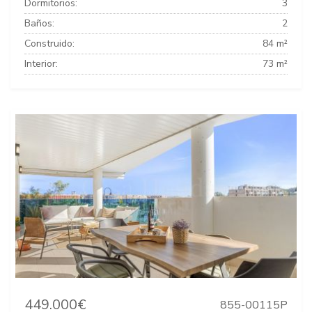
Dormitorios:
3
Baños:
2
Construido:
84 m²
Interior:
73 m²
449.000€
855-00115P