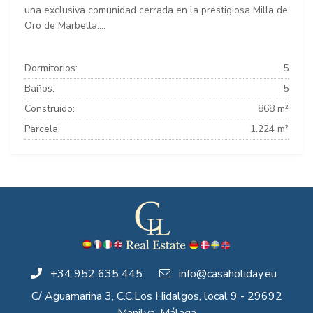
una exclusiva comunidad cerrada en la prestigiosa Milla de
Oro de Marbella....
Dormitorios:
5
Baños:
5
Construido:
868 m²
Parcela:
1.224 m²
+34 952 635 445
info@casaholiday.eu
C/ Aguamarina 3, C.C.Los Hidalgos, local 9 - 29692
Manilva, Málaga