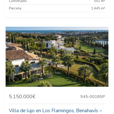
Construido:
551 m²
Parcela:
1.445 m²
5.150.000€
945-00185P
Villa de lujo en Los Flamingos, Benahavís –