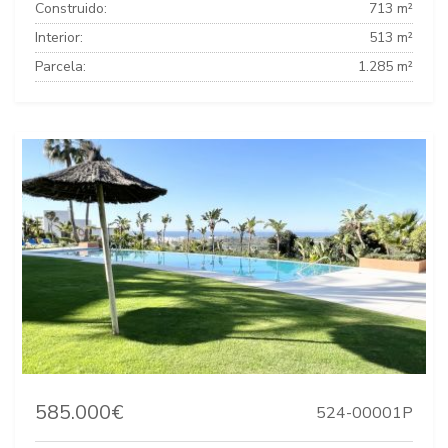
Construido:
713 m²
Interior:
513 m²
Parcela:
1.285 m²
585.000€
524-00001P