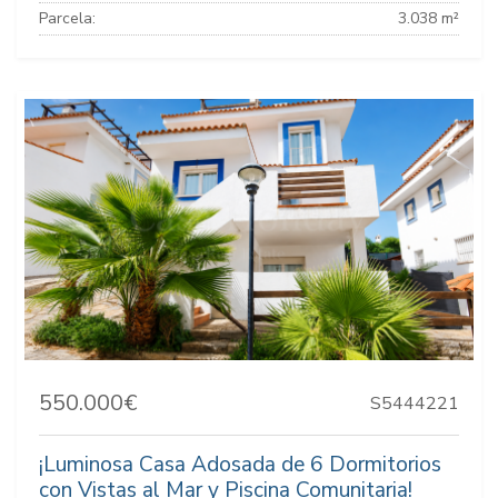
Parcela:
3.038 m²
550.000€
S5444221
¡Luminosa Casa Adosada de 6 Dormitorios
con Vistas al Mar y Piscina Comunitaria!