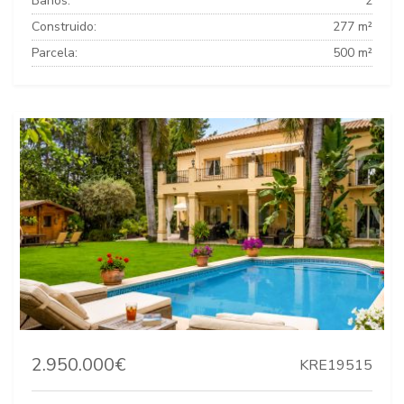
Baños:
2
Construido:
277 m²
Parcela:
500 m²
2.950.000€
KRE19515