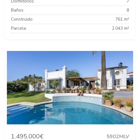
Dormitorios:
7
Baños:
8
Construido:
761 m²
Parcela:
2.043 m²
1.495.000€
5902MLV