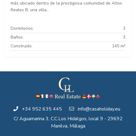
más ubicado dentro de la prestigiosa comunidad de Altos
Reales B, una villa...
Dormitorios:
3
Baños:
3
Construido:
145 m²
+34 952 635 445
info@casaholiday.eu
C/ Aguamarina 3, C.C.Los Hidalgos, local 9 - 29692
Manilva, Málaga