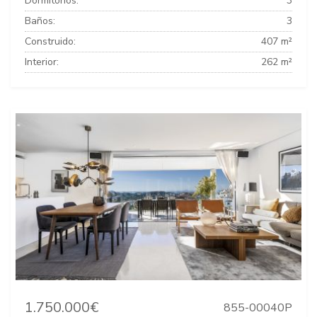
Dormitorios:
3
Baños:
3
Construido:
407 m²
Interior:
262 m²
1.750.000€
855-00040P