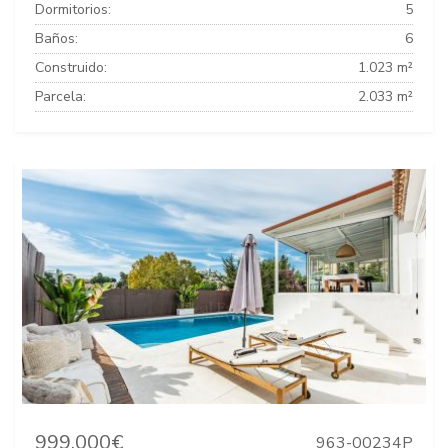
Dormitorios:
5
Baños:
6
Construido:
1.023 m²
Parcela:
2.033 m²
999.000€
963-00234P