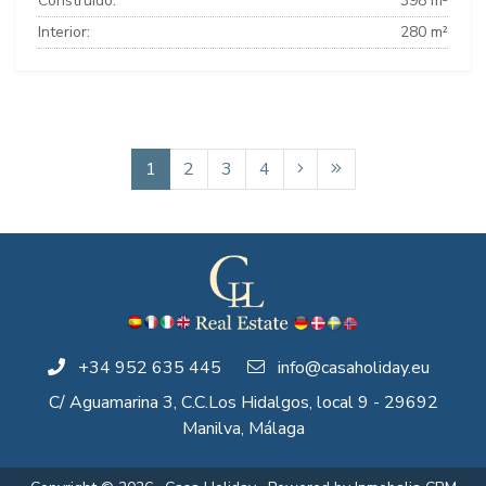
Construido:
398 m²
Interior:
280 m²
1
2
3
4
+34 952 635 445
info@casaholiday.eu
C/ Aguamarina 3, C.C.Los Hidalgos, local 9 - 29692
Manilva, Málaga