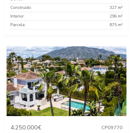
Construido:
327 m²
Interior:
296 m²
Parcela:
875 m²
4.250.000€
CP09770