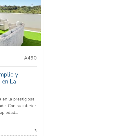
A490
mplio y
 en La
a en la prestigiosa
de. Con su interior
opiedad...
3