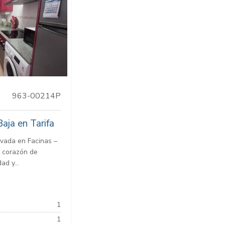
963-00214P
ja en Tarifa
ivada en Facinas –
el corazón de
ad y...
1
1