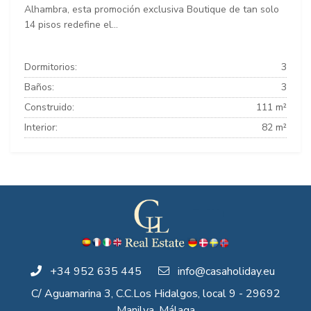
Alhambra, esta promoción exclusiva Boutique de tan solo
14 pisos redefine el...
Dormitorios:
3
Baños:
3
Construido:
111 m²
Interior:
82 m²
+34 952 635 445
info@casaholiday.eu
C/ Aguamarina 3, C.C.Los Hidalgos, local 9 - 29692
Manilva, Málaga