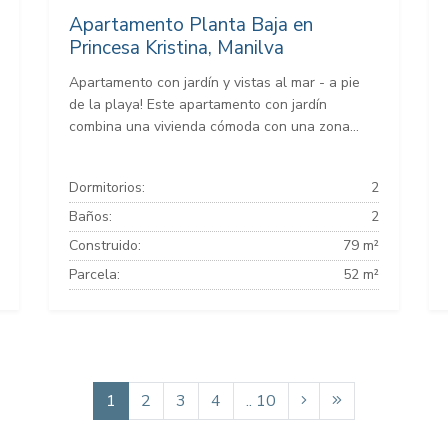
Apartamento Planta Baja en
Princesa Kristina, Manilva
Apartamento con jardín y vistas al mar - a pie
de la playa! Este apartamento con jardín
combina una vivienda cómoda con una zona...
Dormitorios:
2
Baños:
2
Construido:
79 m²
Parcela:
52 m²
1
2
3
4
.. 10