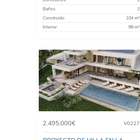
Baños:
2
Construido:
104 m²
Interior:
88 m²
2.495.000€
V0227