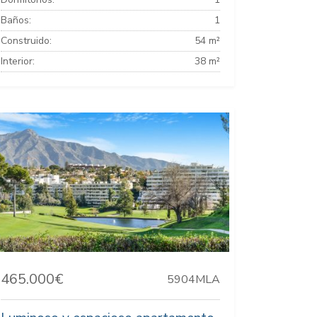
Baños:
1
Construido:
54 m²
Interior:
38 m²
465.000€
5904MLA