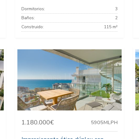
Dormitorios:
3
Baños:
2
Construido:
115 m²
1.180.000€
5905MLPH