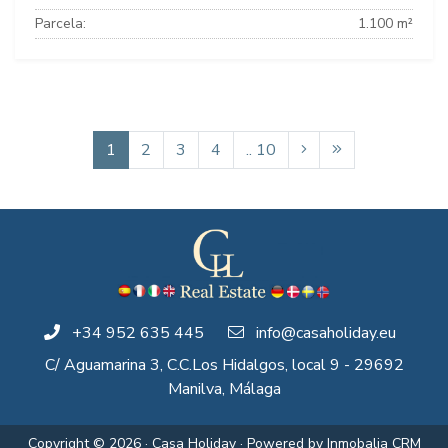
Parcela:
1.100 m²
1
2
3
4
.. 10
+34 952 635 445
info@casaholiday.eu
C/ Aguamarina 3, C.C.Los Hidalgos, local 9 - 29692
Manilva, Málaga
Copyright © 2026 · Casa Holiday · Powered by
Inmobalia CRM