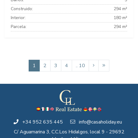
Construido:
294 m²
Interior:
180 m²
Parcela:
294 m²
1
2
3
4
.. 10
+34 952 635 445
info@casaholiday.eu
C/ Aguamarina 3, C.C.Los Hidalgos, local 9 - 29692