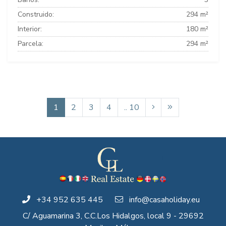
Construido:
294 m²
Interior:
180 m²
Parcela:
294 m²
1
2
3
4
.. 10
+34 952 635 445
info@casaholiday.eu
C/ Aguamarina 3, C.C.Los Hidalgos, local 9 - 29692