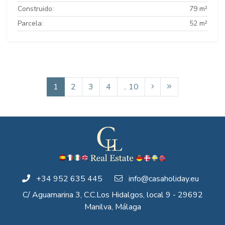
Construido:
79 m²
Parcela:
52 m²
1
2
3
4
.. 10
+34 952 635 445
info@casaholiday.eu
C/ Aguamarina 3, C.C.Los Hidalgos, local 9 - 29692
Manilva, Málaga