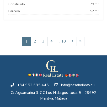
Construido:
79 m²
Parcela:
52 m²
1
2
3
4
.. 10
+34 952 635 445
info@casaholiday.eu
C/ Aguamarina 3, C.C.Los Hidalgos, local 9 - 29692
Manilva, Málaga