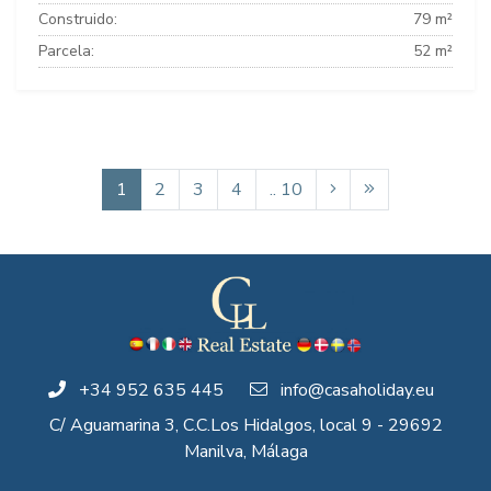
Construido:
79 m²
Parcela:
52 m²
1
2
3
4
.. 10
+34 952 635 445
info@casaholiday.eu
C/ Aguamarina 3, C.C.Los Hidalgos, local 9 - 29692
Manilva, Málaga