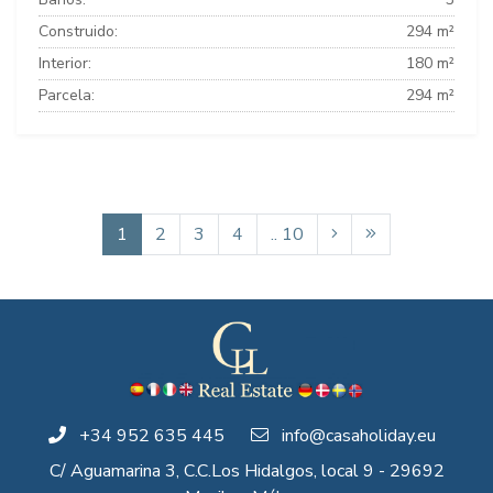
Construido:
294 m²
Interior:
180 m²
Parcela:
294 m²
1
2
3
4
.. 10
+34 952 635 445
info@casaholiday.eu
C/ Aguamarina 3, C.C.Los Hidalgos, local 9 - 29692