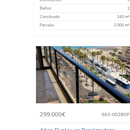
Baños:
2
Construido:
240 m²
Parcela:
2.000 m²
299.000€
963-00280P