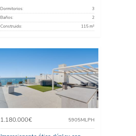
Dormitorios:
3
Baños:
2
Construido:
115 m²
1.180.000€
5905MLPH