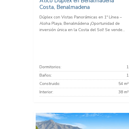
Atico Duplex en Benalmadena
Costa, Benalmadena
Dúplex con Vistas Panorámicas en 1ª Línea –
Aloha Playa, Benalmádena ¡Oportunidad de
inversión única en la Costa del Sol! Se vende...
Dormitorios:
1
Baños:
1
Construido:
54 m²
Interior:
38 m²