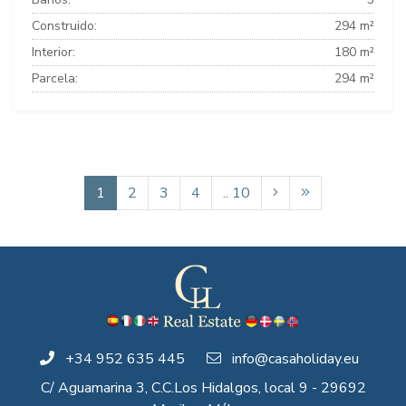
Construido:
294 m²
Interior:
180 m²
Parcela:
294 m²
1
2
3
4
.. 10
+34 952 635 445
info@casaholiday.eu
C/ Aguamarina 3, C.C.Los Hidalgos, local 9 - 29692