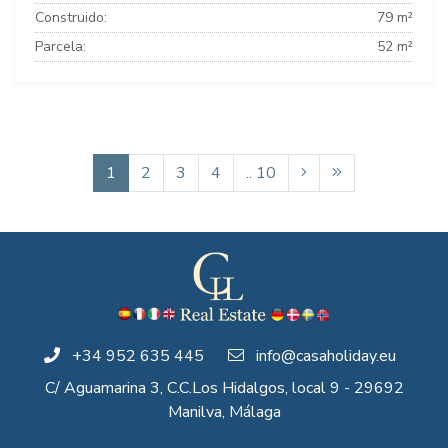
Construido:
79 m²
Parcela:
52 m²
1
2
3
4
.. 10
+34 952 635 445
info@casaholiday.eu
C/ Aguamarina 3, C.C.Los Hidalgos, local 9 - 29692
Manilva, Málaga