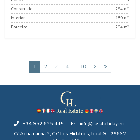
Construido:
294 m²
Interior:
180 m²
Parcela:
294 m²
1
2
3
4
.. 10
+34 952 635 445
info@casaholiday.eu
C/ Aguamarina 3, C.C.Los Hidalgos, local 9 - 29692