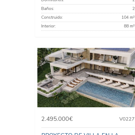
Baños:
2
Construido:
104 m²
Interior:
88 m²
2.495.000€
V0227