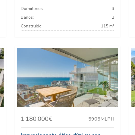
Dormitorios:
3
Baños:
2
Construido:
115 m²
1.180.000€
5905MLPH