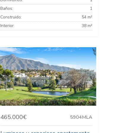
Baños:
1
Construido:
54 m²
Interior:
38 m²
465.000€
5904MLA