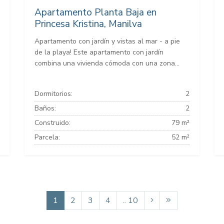
Apartamento Planta Baja en
Princesa Kristina, Manilva
Apartamento con jardín y vistas al mar - a pie
de la playa! Este apartamento con jardín
combina una vivienda cómoda con una zona...
Dormitorios:
2
Baños:
2
Construido:
79 m²
Parcela:
52 m²
1
2
3
4
.. 10