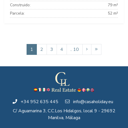
Construido:
79 m²
Parcela:
52 m²
1
2
3
4
.. 10
+34 952 635 445
info@casaholiday.eu
C/ Aguamarina 3, C.C.Los Hidalgos, local 9 - 29692
Manilva, Málaga