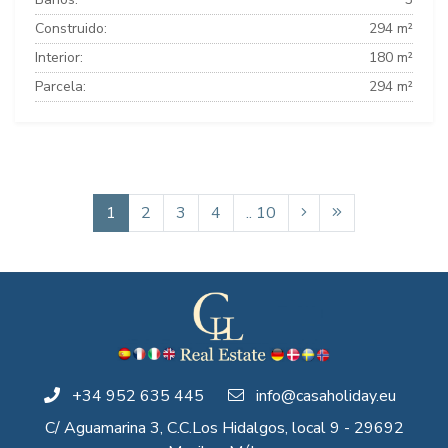
Construido:
294 m²
Interior:
180 m²
Parcela:
294 m²
1
2
3
4
.. 10
+34 952 635 445
info@casaholiday.eu
C/ Aguamarina 3, C.C.Los Hidalgos, local 9 - 29692