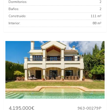
Dormitorios:
2
Baños:
2
Construido:
111 m²
Interior:
88 m²
4.195.000€
963-00279P