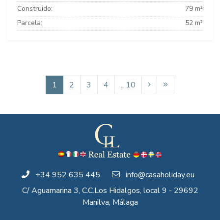
Construido:
79 m²
Parcela:
52 m²
1
2
3
4
.. 10
+34 952 635 445
info@casaholiday.eu
C/ Aguamarina 3, C.C.Los Hidalgos, local 9 - 29692
Manilva, Málaga