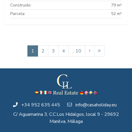
Construido:
79 m²
Parcela:
52 m²
1
2
3
4
.. 10
+34 952 635 445
info@casaholiday.eu
C/ Aguamarina 3, C.C.Los Hidalgos, local 9 - 29692
Manilva, Málaga