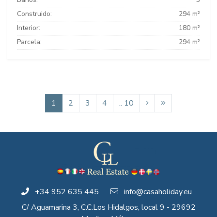
Construido:
294 m²
Interior:
180 m²
Parcela:
294 m²
1
2
3
4
.. 10
+34 952 635 445
info@casaholiday.eu
C/ Aguamarina 3, C.C.Los Hidalgos, local 9 - 29692