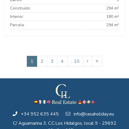
Construido:
294 m²
Interior:
180 m²
Parcela:
294 m²
1
2
3
4
.. 10
+34 952 635 445
info@casaholiday.eu
C/ Aguamarina 3, C.C.Los Hidalgos, local 9 - 29692