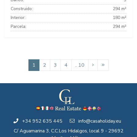
Construido:
294 m²
Interior:
180 m²
Parcela:
294 m²
1
2
3
4
.. 10
+34 952 635 445
info@casaholiday.eu
C/ Aguamarina 3, C.C.Los Hidalgos, local 9 - 29692