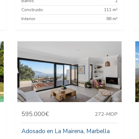
Baños:
2
Construido:
111 m²
Interior:
88 m²
595.000€
272-MOP
Adosado en La Mairena, Marbella