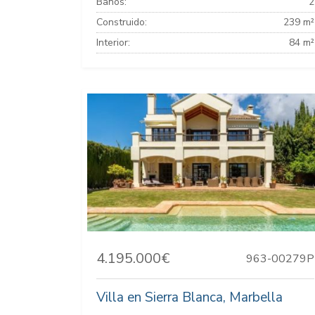
Baños:
2
Construido:
239 m²
Interior:
84 m²
4.195.000€
963-00279P
Villa en Sierra Blanca, Marbella