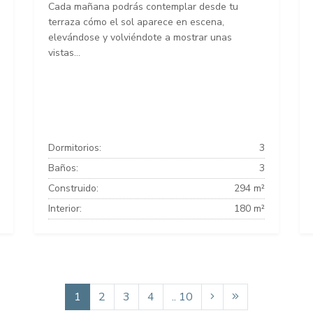
Cada mañana podrás contemplar desde tu
terraza cómo el sol aparece en escena,
elevándose y volviéndote a mostrar unas
vistas...
Dormitorios:
3
Baños:
3
Construido:
294 m²
Interior:
180 m²
1
2
3
4
.. 10