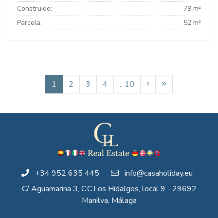
Construido:
79 m²
Parcela:
52 m²
1
2
3
4
.. 10
+34 952 635 445
info@casaholiday.eu
C/ Aguamarina 3, C.C.Los Hidalgos, local 9 - 29692
Manilva, Málaga