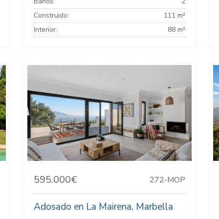
Baños:
2
Construido:
111 m²
Interior:
88 m²
595.000€
272-MOP
Adosado en La Mairena, Marbella