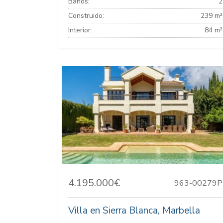
Baños:
2
Construido:
239 m²
Interior:
84 m²
4.195.000€
963-00279P
Villa en Sierra Blanca, Marbella