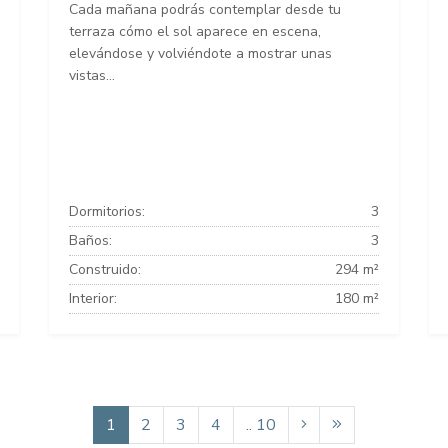
Cada mañana podrás contemplar desde tu
terraza cómo el sol aparece en escena,
elevándose y volviéndote a mostrar unas
vistas...
Dormitorios:
3
Baños:
3
Construido:
294 m²
Interior:
180 m²
1
2
3
4
.. 10