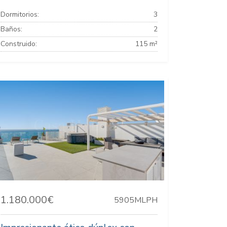
Dormitorios:
3
Baños:
2
Construido:
115 m²
1.180.000€
5905MLPH