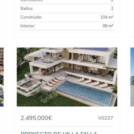
Baños:
2
Construido:
104 m²
Interior:
88 m²
2.495.000€
V0227