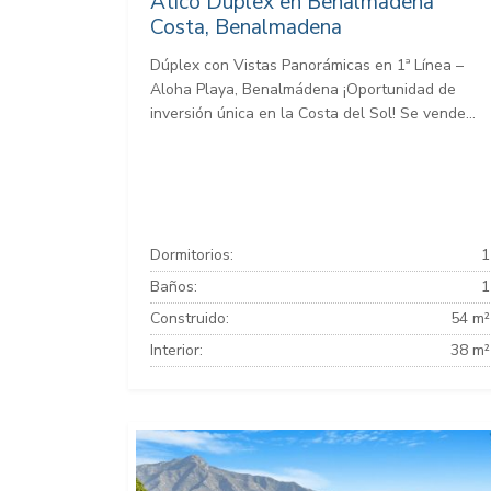
Atico Duplex en Benalmadena
Costa, Benalmadena
Dúplex con Vistas Panorámicas en 1ª Línea –
Aloha Playa, Benalmádena ¡Oportunidad de
inversión única en la Costa del Sol! Se vende...
Dormitorios:
1
Baños:
1
Construido:
54 m²
Interior:
38 m²