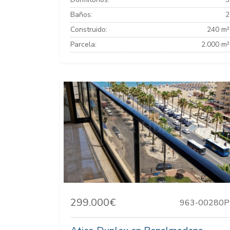
Baños:
2
Construido:
240 m²
Parcela:
2.000 m²
299.000€
963-00280P