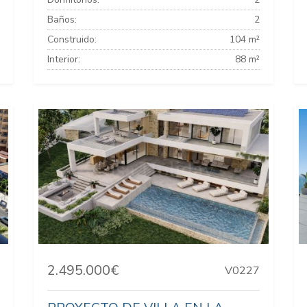
Baños:
2
Construido:
104 m²
Interior:
88 m²
2.495.000€
V0227