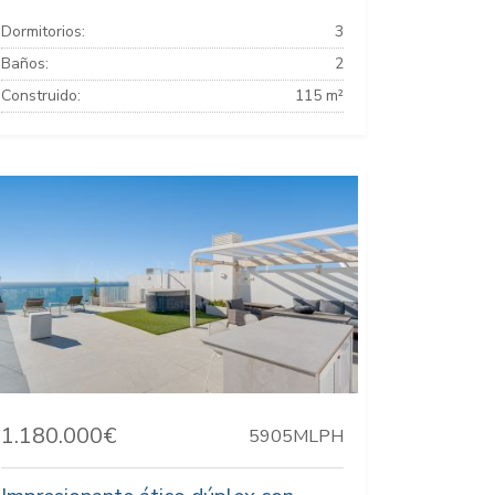
Dormitorios:
3
Baños:
2
Construido:
115 m²
1.180.000€
5905MLPH