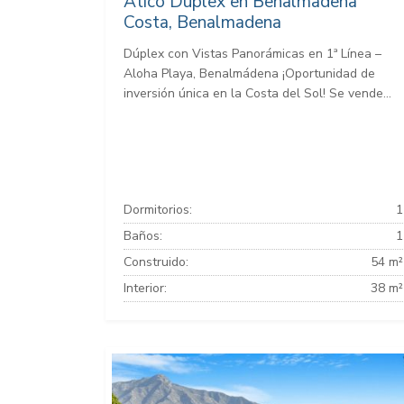
Atico Duplex en Benalmadena
Costa, Benalmadena
Dúplex con Vistas Panorámicas en 1ª Línea –
Aloha Playa, Benalmádena ¡Oportunidad de
inversión única en la Costa del Sol! Se vende...
Dormitorios:
1
Baños:
1
Construido:
54 m²
Interior:
38 m²