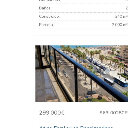
Baños:
2
Construido:
240 m²
Parcela:
2.000 m²
299.000€
963-00280P