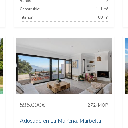
Baños:
2
Construido:
111 m²
Interior:
88 m²
595.000€
272-MOP
Adosado en La Mairena, Marbella