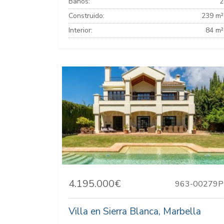
Baños:
2
Construido:
239 m²
Interior:
84 m²
4.195.000€
963-00279P
Villa en Sierra Blanca, Marbella