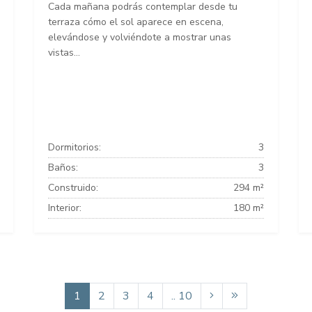
Cada mañana podrás contemplar desde tu
terraza cómo el sol aparece en escena,
elevándose y volviéndote a mostrar unas
vistas...
Dormitorios:
3
Baños:
3
Construido:
294 m²
Interior:
180 m²
1
2
3
4
.. 10