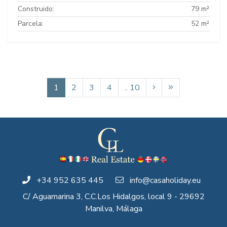
Construido:
79 m²
Parcela:
52 m²
1
2
3
4
.. 10
+34 952 635 445
info@casaholiday.eu
C/ Aguamarina 3, C.C.Los Hidalgos, local 9 - 29692
Manilva, Málaga