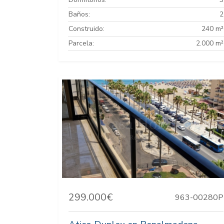
Baños:
2
Construido:
240 m²
Parcela:
2.000 m²
299.000€
963-00280P