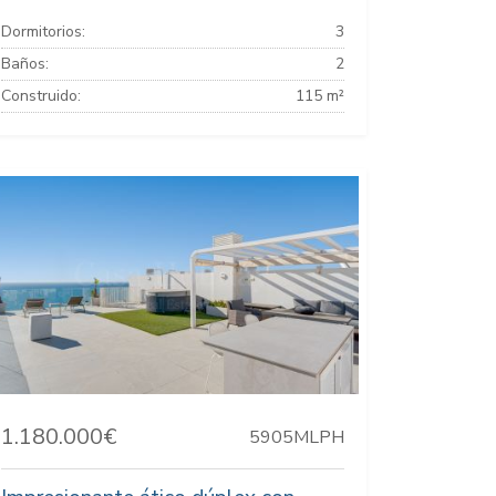
Dormitorios:
3
Baños:
2
Construido:
115 m²
1.180.000€
5905MLPH